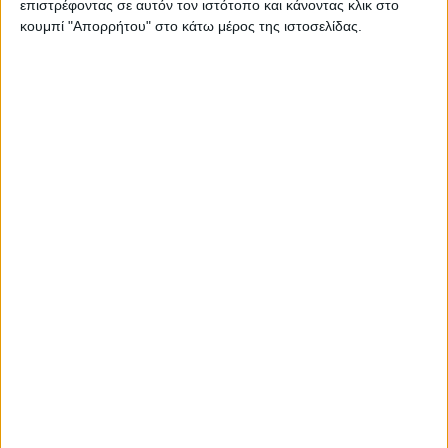
επιστρέφοντας σε αυτόν τον ιστότοπο και κάνοντας κλικ στο
κουμπί "Απορρήτου" στο κάτω μέρος της ιστοσελίδας.
Χρυσή Αλυσίδα Χεριού 14 Καράτια 4245-TJ1
€ 480,00
ΛΕΠΤΟΜΕΡΕΙΕΣ