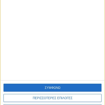
Χρυσή Aλυσίδα Xεριού 14 Kαράτια 4295-1EMA
€ 945,00
ΛΕΠΤΟΜΕΡΕΙΕΣ
1
2
3
4
Επόμενη »
ΣΥΜΦΩΝΩ
ΠΕΡΙΣΣΟΤΕΡΕΣ ΕΠΙΛΟΓΕΣ