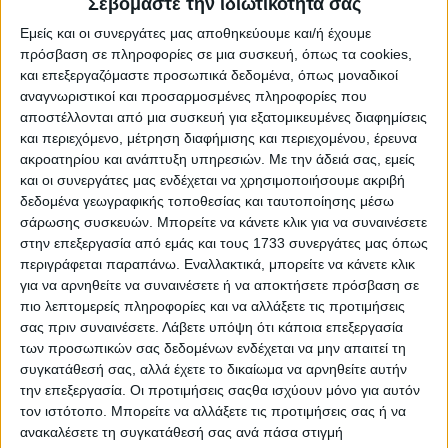
Σεβόμαστε την ιδιωτικότητά σας
ΛΕΠΤΟΜΕΡΕΙΕΣ
Εμείς και οι συνεργάτες μας αποθηκεύουμε και/ή έχουμε
πρόσβαση σε πληροφορίες σε μια συσκευή, όπως τα cookies,
και επεξεργαζόμαστε προσωπικά δεδομένα, όπως μοναδικοί
αναγνωριστικοί και προσαρμοσμένες πληροφορίες που
αποστέλλονται από μια συσκευή για εξατομικευμένες διαφημίσεις
και περιεχόμενο, μέτρηση διαφήμισης και περιεχομένου, έρευνα
ακροατηρίου και ανάπτυξη υπηρεσιών.
Με την άδειά σας, εμείς
και οι συνεργάτες μας ενδέχεται να χρησιμοποιήσουμε ακριβή
δεδομένα γεωγραφικής τοποθεσίας και ταυτοποίησης μέσω
σάρωσης συσκευών. Μπορείτε να κάνετε κλικ για να συναινέσετε
στην επεξεργασία από εμάς και τους 1733 συνεργάτες μας όπως
περιγράφεται παραπάνω. Εναλλακτικά, μπορείτε να κάνετε κλικ
για να αρνηθείτε να συναινέσετε ή να αποκτήσετε πρόσβαση σε
Χρυσή Αλυσίδα Χεριού 14 Καράτια 4280-1FOU
πιο λεπτομερείς πληροφορίες και να αλλάξετε τις προτιμήσεις
€ 630,00
σας πριν συναινέσετε.
Λάβετε υπόψη ότι κάποια επεξεργασία
των προσωπικών σας δεδομένων ενδέχεται να μην απαιτεί τη
ΛΕΠΤΟΜΕΡΕΙΕΣ
συγκατάθεσή σας, αλλά έχετε το δικαίωμα να αρνηθείτε αυτήν
την επεξεργασία. Οι προτιμήσεις σαςθα ισχύουν μόνο για αυτόν
τον ιστότοπο. Μπορείτε να αλλάξετε τις προτιμήσεις σας ή να
ανακαλέσετε τη συγκατάθεσή σας ανά πάσα στιγμή