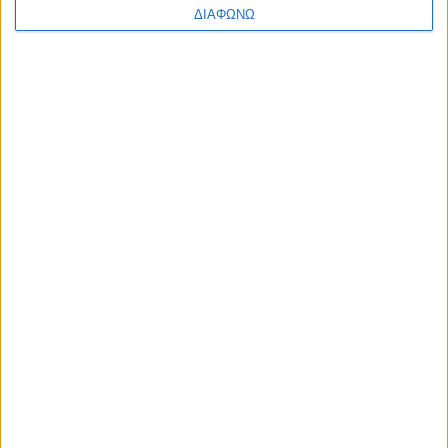
ΔΙΑΦΩΝΩ
Αρ. Γ.Ε.ΜΗ: 118516601000
Η ΕΤΑΙΡΙΑ ΜΑΣ
ΠΟΙΟΙ ΕΙΜΑΣΤΕ
ΤΑ ΚΑΤΑΣΤΗΜΑΤΑ ΜΑΣ