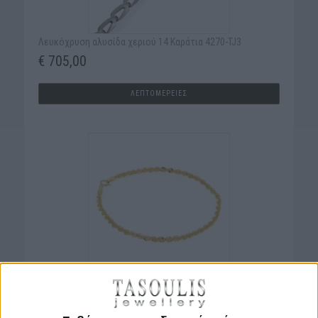
Λευκόχρυση αλυσίδα χεριού 14 Καράτια 4270-TJ3
€ 705,00
ΛΕΠΤΟΜΕΡΕΙΕΣ
Χρυσή Αλυσίδα Χεριού 14 Καράτια 4255-1FRA
€ 675,00