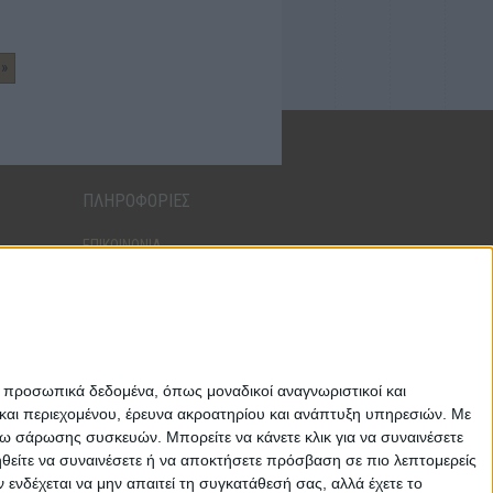
»
ΠΛΗΡΟΦΟΡΙΕΣ
ΕΠΙΚΟΙΝΩΝΙΑ
ΑΠΟΣΤΟΛΕΣ
ΤΡΟΠΟΙ ΠΛΗΡΩΜΗΣ
ΕΠΙΣΤΡΟΦΕΣ - ΑΛΛΑΓΕΣ
ΟΡΟΙ ΧΡΗΣΗΣ
ΑΣΦΑΛΕΙΑ ΔΕΔΟΜΕΝΩΝ
ε προσωπικά δεδομένα, όπως μοναδικοί αναγνωριστικοί και
και περιεχομένου, έρευνα ακροατηρίου και ανάπτυξη υπηρεσιών.
Με
σω σάρωσης συσκευών. Μπορείτε να κάνετε κλικ για να συναινέσετε
ηθείτε να συναινέσετε ή να αποκτήσετε πρόσβαση σε πιο λεπτομερείς
νδέχεται να μην απαιτεί τη συγκατάθεσή σας, αλλά έχετε το