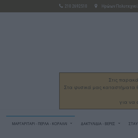
210 2692510
Ηρώων Πολυτεχνείο
Στις παρακά
Στα φυσικά μας καταστήματα θ
για να 
ΜΑΡΓΑΡΙΤΑΡΙ - ΠΕΡΛΑ - ΚΟΡΑΛΛΙ
ΔΑΚΤΥΛΙΔΙΑ - ΒΕΡΕΣ
ΣΤΑΥ