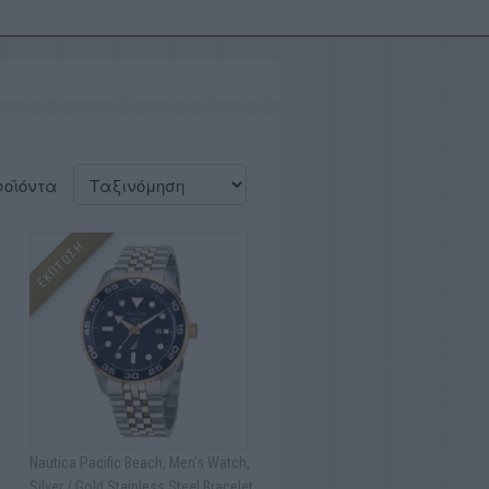
ροϊόντα
ΕΚΠΤΩΣΗ
Nautica Pacific Beach, Men's Watch,
Silver / Gold Stainless Steel Bracelet