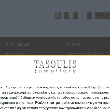
...
1
2
3
7
Επόμενη 
Η ΕΤΑΙΡΙΑ ΜΑΣ
ΟΔΗΓΙΕΣ
ΠΟΙΟΙ ΕΙΜΑΣΤΕ
ΦΡΟΝΤΙΔΑ ΚΟΣΜΗΜΑΤΩΝ
ΤΑ ΚΑΤΑΣΤΗΜΑΤΑ ΜΑΣ
ΔΙΑΜΑΝΤΙΑ
ΚΑΡΙΕΡΑ
ΠΟΛΥΤΙΜΟΙ ΛΙΘΟΙ
ΠΟΛΥΤΙΜΑ ΜΕΤΑΛΛΑ
σε πληροφορίες σε μια συσκευή, όπως τα cookies, και επεξεργαζόμαστ
α εξατομικευμένες διαφημίσεις και περιεχόμενο, μέτρηση διαφήμισης 
οιήσουμε ακριβή δεδομένα γεωγραφικής τοποθεσίας και ταυτοποίησης μέ
γράφεται παραπάνω. Εναλλακτικά, μπορείτε να κάνετε κλικ για να αρν
Λάβετε υπόψη ότι κάποια επεξεργασία των προσωπικών σας δεδομένων ε