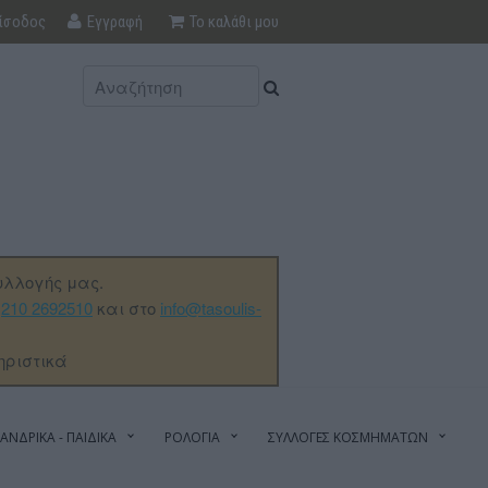
ίσοδος
Εγγραφή
Το καλάθι μου
υλλογής μας.
ο
210 2692510
και στο
info@tasoulis-
ηριστικά
ΑΝΔΡΙΚΑ - ΠΑΙΔΙΚΑ
ΡΟΛΟΓΙΑ
ΣΥΛΛΟΓΕΣ ΚΟΣΜΗΜΑΤΩΝ