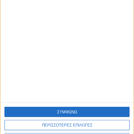
ΕΚΠΤΩΣΗ
Ασημένιο 925° Βραχιόλι 9245-AD-B262TW
€ 48,00
€ 60,00
ΛΕΠΤΟΜΕΡΕΙΕΣ
...
1
2
3
6
Επόμενη »
ΣΥΜΦΩΝΩ
ΠΕΡΙΣΣΟΤΕΡΕΣ ΕΠΙΛΟΓΕΣ