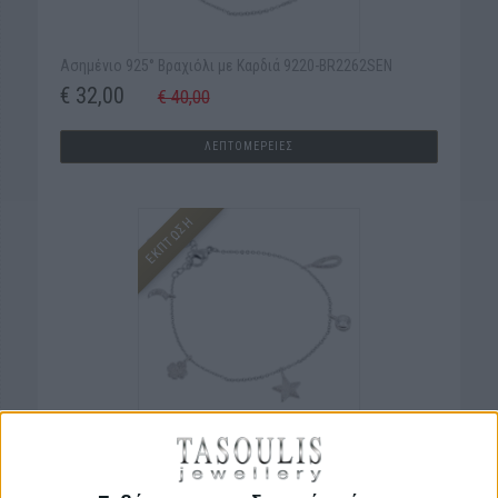
Ασημένιο 925° Βραχιόλι με Καρδιά 9220-BR2262SEN
€ 32,00
€ 40,00
ΛΕΠΤΟΜΕΡΕΙΕΣ
ΕΚΠΤΩΣΗ
Ασημένιο 925° Βραχιόλι 9230-BR1958SEN
€ 44,00
€ 55,00