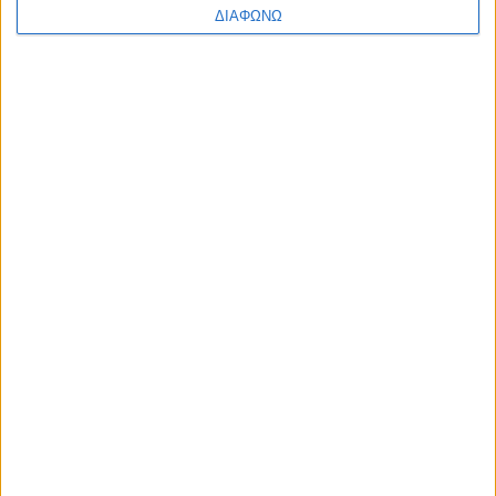
ΔΙΑΦΩΝΩ
Αρ. Γ.Ε.ΜΗ: 118516601000
Η ΕΤΑΙΡΙΑ ΜΑΣ
ΠΟΙΟΙ ΕΙΜΑΣΤΕ
ΤΑ ΚΑΤΑΣΤΗΜΑΤΑ ΜΑΣ