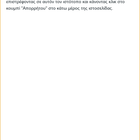
επιστρέφοντας σε αυτόν τον ιστότοπο και κάνοντας κλικ στο
κουμπί "Απορρήτου" στο κάτω μέρος της ιστοσελίδας.
Ασημένιο 925° Βραχιόλι 9275-1BAR
€ 112,00
€ 140,00
ΛΕΠΤΟΜΕΡΕΙΕΣ
ΕΚΠΤΩΣΗ