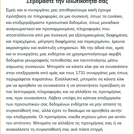
Σεβόμαστε την ιδιωτικότητά σας
ΛΕΠΤΟΜΕΡΕΙΕΣ
Εμείς και οι συνεργάτες μας αποθηκεύουμε και/ή έχουμε
πρόσβαση σε πληροφορίες σε μια συσκευή, όπως τα cookies,
και επεξεργαζόμαστε προσωπικά δεδομένα, όπως μοναδικοί
ΕΚΠΤΩΣΗ
αναγνωριστικοί και προσαρμοσμένες πληροφορίες που
αποστέλλονται από μια συσκευή για εξατομικευμένες διαφημίσεις
και περιεχόμενο, μέτρηση διαφήμισης και περιεχομένου, έρευνα
ακροατηρίου και ανάπτυξη υπηρεσιών.
Με την άδειά σας, εμείς
και οι συνεργάτες μας ενδέχεται να χρησιμοποιήσουμε ακριβή
δεδομένα γεωγραφικής τοποθεσίας και ταυτοποίησης μέσω
σάρωσης συσκευών. Μπορείτε να κάνετε κλικ για να συναινέσετε
στην επεξεργασία από εμάς και τους 1731 συνεργάτες μας όπως
περιγράφεται παραπάνω. Εναλλακτικά, μπορείτε να κάνετε κλικ
για να αρνηθείτε να συναινέσετε ή να αποκτήσετε πρόσβαση σε
Ασημένιο 925° Βραχιόλι 9220-BR2263SEN
πιο λεπτομερείς πληροφορίες και να αλλάξετε τις προτιμήσεις
€ 32,00
€ 40,00
σας πριν συναινέσετε.
Λάβετε υπόψη ότι κάποια επεξεργασία
των προσωπικών σας δεδομένων ενδέχεται να μην απαιτεί τη
ΛΕΠΤΟΜΕΡΕΙΕΣ
συγκατάθεσή σας, αλλά έχετε το δικαίωμα να αρνηθείτε αυτήν
την επεξεργασία. Οι προτιμήσεις σαςθα ισχύουν μόνο για αυτόν
τον ιστότοπο. Μπορείτε να αλλάξετε τις προτιμήσεις σας ή να
ΕΚΠΤΩΣΗ
ανακαλέσετε τη συγκατάθεσή σας ανά πάσα στιγμή