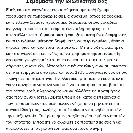
Σεβόμαστε την ιδιωτικότητά σας
ΛΕΠΤΟΜΕΡΕΙΕΣ
Εμείς και οι συνεργάτες μας αποθηκεύουμε και/ή έχουμε
πρόσβαση σε πληροφορίες σε μια συσκευή, όπως τα cookies,
και επεξεργαζόμαστε προσωπικά δεδομένα, όπως μοναδικοί
αναγνωριστικοί και προσαρμοσμένες πληροφορίες που
αποστέλλονται από μια συσκευή για εξατομικευμένες διαφημίσεις
και περιεχόμενο, μέτρηση διαφήμισης και περιεχομένου, έρευνα
ακροατηρίου και ανάπτυξη υπηρεσιών.
Με την άδειά σας, εμείς
και οι συνεργάτες μας ενδέχεται να χρησιμοποιήσουμε ακριβή
δεδομένα γεωγραφικής τοποθεσίας και ταυτοποίησης μέσω
σάρωσης συσκευών. Μπορείτε να κάνετε κλικ για να συναινέσετε
στην επεξεργασία από εμάς και τους 1733 συνεργάτες μας όπως
περιγράφεται παραπάνω. Εναλλακτικά, μπορείτε να κάνετε κλικ
για να αρνηθείτε να συναινέσετε ή να αποκτήσετε πρόσβαση σε
Μονόπετρο Swarovski® 14 Kαράτια 4380-DF685-OR10FIL
πιο λεπτομερείς πληροφορίες και να αλλάξετε τις προτιμήσεις
€ 858,00
σας πριν συναινέσετε.
Λάβετε υπόψη ότι κάποια επεξεργασία
των προσωπικών σας δεδομένων ενδέχεται να μην απαιτεί τη
ΛΕΠΤΟΜΕΡΕΙΕΣ
συγκατάθεσή σας, αλλά έχετε το δικαίωμα να αρνηθείτε αυτήν
την επεξεργασία. Οι προτιμήσεις σαςθα ισχύουν μόνο για αυτόν
τον ιστότοπο. Μπορείτε να αλλάξετε τις προτιμήσεις σας ή να
ανακαλέσετε τη συγκατάθεσή σας ανά πάσα στιγμή