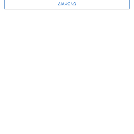
ΔΙΑΦΩΝΩ
Αρ. Γ.Ε.ΜΗ: 118516601000
Η ΕΤΑΙΡΙΑ ΜΑΣ
ΠΟΙΟΙ ΕΙΜΑΣΤΕ
ΤΑ ΚΑΤΑΣΤΗΜΑΤΑ ΜΑΣ