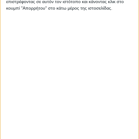
επιστρέφοντας σε αυτόν τον ιστότοπο και κάνοντας κλικ στο
κουμπί "Απορρήτου" στο κάτω μέρος της ιστοσελίδας.
Μονόπετρο Λευκόχρυσο 14 Kαράτια 4335-103YZK05407DG
€ 660,00
ΛΕΠΤΟΜΕΡΕΙΕΣ