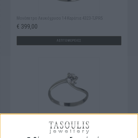
Μονόπετρο Λευκόχρυσο 14 Kαράτια 4323-TJPR5
€ 399,00
ΛΕΠΤΟΜΕΡΕΙΕΣ
Μονόπετρο Λευκόχρυσο 14 Kαράτια 4333-TJPR7
€ 600,00