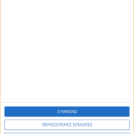
Μονόπετρο Swarovski® 14 Kαράτια 4360-022886FIL
€ 1.050,00
ΛΕΠΤΟΜΕΡΕΙΕΣ
...
1
2
3
12
Επόμενη »
ΣΥΜΦΩΝΩ
ΠΕΡΙΣΣΟΤΕΡΕΣ ΕΠΙΛΟΓΕΣ