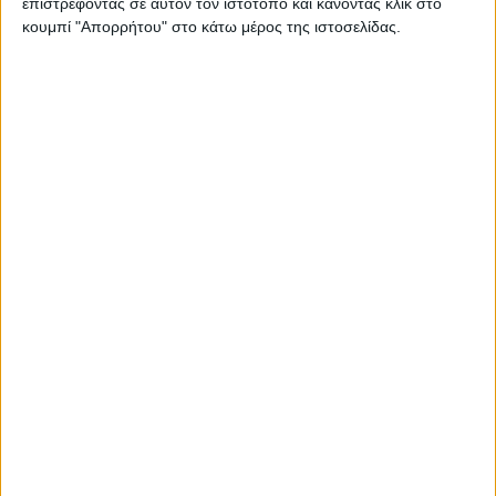
επιστρέφοντας σε αυτόν τον ιστότοπο και κάνοντας κλικ στο
κουμπί "Απορρήτου" στο κάτω μέρος της ιστοσελίδας.
Σετ Ζευγάρι Δίχρωμες Βέρες 9 Καράτια ΣΤΕΡΓΙΑΔΗΣ S47
€ 679,00
€ 970,00
ΛΕΠΤΟΜΕΡΕΙΕΣ
ΕΚΠΤΩΣΗ