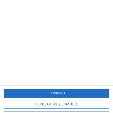
ΕΚΠΤΩΣΗ
Σετ Ζευγάρι Δίχρωμες Βέρες 9 Kαράτια Stergiadis S92
€ 1.241,80
€ 1.774,00
ΛΕΠΤΟΜΕΡΕΙΕΣ
...
1
2
3
27
Επόμενη »
ΣΥΜΦΩΝΩ
ΠΕΡΙΣΣΟΤΕΡΕΣ ΕΠΙΛΟΓΕΣ