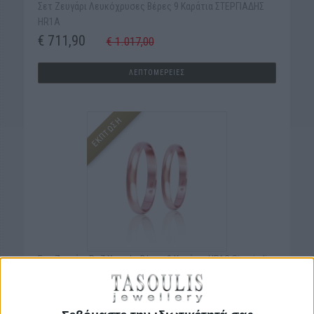
Σετ Ζευγάρι Λευκόχρυσες Βέρες 9 Καράτια ΣΤΕΡΓΙΑΔΗΣ
HR1A
€ 711,90
€ 1.017,00
ΛΕΠΤΟΜΕΡΕΙΕΣ
ΕΚΠΤΩΣΗ
Σετ Ζευγάρι Ροζ Χρυσές Βέρες 9 Καράτια HR1C Stergiadis
€ 1.010,10
€ 1.443,00
ΛΕΠΤΟΜΕΡΕΙΕΣ