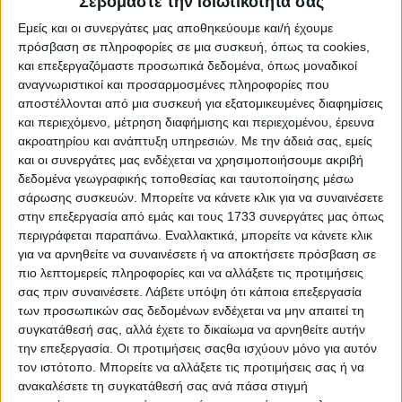
Σεβόμαστε την ιδιωτικότητά σας
Εμείς και οι συνεργάτες μας αποθηκεύουμε και/ή έχουμε
πρόσβαση σε πληροφορίες σε μια συσκευή, όπως τα cookies,
ΕΚΠΤΩΣΗ
και επεξεργαζόμαστε προσωπικά δεδομένα, όπως μοναδικοί
αναγνωριστικοί και προσαρμοσμένες πληροφορίες που
αποστέλλονται από μια συσκευή για εξατομικευμένες διαφημίσεις
και περιεχόμενο, μέτρηση διαφήμισης και περιεχομένου, έρευνα
ακροατηρίου και ανάπτυξη υπηρεσιών.
Με την άδειά σας, εμείς
και οι συνεργάτες μας ενδέχεται να χρησιμοποιήσουμε ακριβή
δεδομένα γεωγραφικής τοποθεσίας και ταυτοποίησης μέσω
σάρωσης συσκευών. Μπορείτε να κάνετε κλικ για να συναινέσετε
στην επεξεργασία από εμάς και τους 1733 συνεργάτες μας όπως
Σετ Ζευγάρι Xρυσές Βέρες 9 Καράτια S39 Stergiadis
περιγράφεται παραπάνω. Εναλλακτικά, μπορείτε να κάνετε κλικ
για να αρνηθείτε να συναινέσετε ή να αποκτήσετε πρόσβαση σε
€ 1.075,90
€ 1.537,00
πιο λεπτομερείς πληροφορίες και να αλλάξετε τις προτιμήσεις
σας πριν συναινέσετε.
Λάβετε υπόψη ότι κάποια επεξεργασία
ΛΕΠΤΟΜΕΡΕΙΕΣ
των προσωπικών σας δεδομένων ενδέχεται να μην απαιτεί τη
συγκατάθεσή σας, αλλά έχετε το δικαίωμα να αρνηθείτε αυτήν
την επεξεργασία. Οι προτιμήσεις σαςθα ισχύουν μόνο για αυτόν
ΕΚΠΤΩΣΗ
τον ιστότοπο. Μπορείτε να αλλάξετε τις προτιμήσεις σας ή να
ανακαλέσετε τη συγκατάθεσή σας ανά πάσα στιγμή