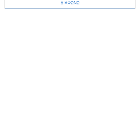
ΔΙΑΦΩΝΩ
Αρ. Γ.Ε.ΜΗ: 118516601000
Η ΕΤΑΙΡΙΑ ΜΑΣ
ΠΟΙΟΙ ΕΙΜΑΣΤΕ
ΤΑ ΚΑΤΑΣΤΗΜΑΤΑ ΜΑΣ