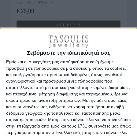
Elxis RO025-9201ELX
€ 25,00
ΛΕΠΤΟΜΕΡΕΙΕΣ
Σεβόμαστε την ιδιωτικότητά σας
Εμείς και οι συνεργάτες μας αποθηκεύουμε και/ή έχουμε
πρόσβαση σε πληροφορίες σε μια συσκευή, όπως τα cookies,
και επεξεργαζόμαστε προσωπικά δεδομένα, όπως μοναδικοί
αναγνωριστικοί και προσαρμοσμένες πληροφορίες που
αποστέλλονται από μια συσκευή για εξατομικευμένες διαφημίσεις
και περιεχόμενο, μέτρηση διαφήμισης και περιεχομένου, έρευνα
ακροατηρίου και ανάπτυξη υπηρεσιών.
Με την άδειά σας, εμείς
Elxis RO025-9164ELX
και οι συνεργάτες μας ενδέχεται να χρησιμοποιήσουμε ακριβή
δεδομένα γεωγραφικής τοποθεσίας και ταυτοποίησης μέσω
€ 25,00
σάρωσης συσκευών. Μπορείτε να κάνετε κλικ για να συναινέσετε
στην επεξεργασία από εμάς και τους 1731 συνεργάτες μας όπως
ΛΕΠΤΟΜΕΡΕΙΕΣ
περιγράφεται παραπάνω. Εναλλακτικά, μπορείτε να κάνετε κλικ