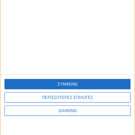
μπορούν να διατηρήσουν τα κοσμήματα σας
σε άψογη κατάσταση. Η εταιρεία μας σας
εξυπηρετεί για τις επισκευές και μεταποιήσεις
όλων των χρυσών και ασημένιων
κοσμημάτων σας. Αναλαμβάνουμε
επιδιορθώσεις, τοποθετήσεις πετρών,
επιχρυσώσεις, κουμπώματα, κολλήσεις,
χαράξεις, καθώς και άλλες παρεμφερείς
εργασίες αργυροχρυσοχοΐας.
ΣΥΜΦΩΝΩ
ΠΕΡΙΣΣΟΤΕΡΕΣ ΕΠΙΛΟΓΕΣ
Ρολόι | Service & ανταλλακτικά
ΔΙΑΦΩΝΩ
®
Η εταιρία μας
Tasoulis Jewellery
παρέχει
πλήρη υποστήριξη τόσο στο service όσο και