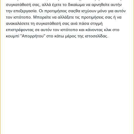
κυκλοφορούν ευρέως στην αγορά. Το
συγκατάθεσή σας, αλλά έχετε το δικαίωμα να αρνηθείτε αυτήν
«μαύρισμα οφείλεται σε επιφανειακή οξείδωση
την επεξεργασία. Οι προτιμήσεις σαςθα ισχύουν μόνο για αυτόν
τον ιστότοπο. Μπορείτε να αλλάξετε τις προτιμήσεις σας ή να
η οποία προκαλείται από την επαφή του
ανακαλέσετε τη συγκατάθεσή σας ανά πάσα στιγμή
ασημιού με το θειάφι που υπάρχει στον αέρα
επιστρέφοντας σε αυτόν τον ιστότοπο και κάνοντας κλικ στο
της ατμόσφαιρας.
κουμπί "Απορρήτου" στο κάτω μέρος της ιστοσελίδας.
Θα πρέπει να είμαστε πολύ προσεκτικοί όταν
χρησιμοποιούμε υγρά για το γυάλισμα, καθώς
είναι πιθανόν να αποχρωματιστούν άλλα
στοιχεία του κοσμήματός μας, όπως οι
ημιπολύτιμοι λίθοι, τα κοράλλια και τα
μαργαριτάρια.
Προσεκτικά καθαρίζουμε μόνο τις ασημένιες
επιφάνειες με ένα βαμβακερό μαλακό πανί, το
οποίο πρώτα έχουμε μουσκέψει με το υγρό
καθαριστικό. Τρίβουμε με οριζόντιες ή κάθετες
κινήσεις και όχι με κυκλικές.
Το ασήμι σαν φυσικό υλικό αντιδρά με το
περιβάλλον του, ειδικά με τα χημικά στην