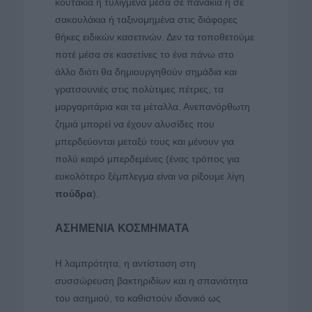
κουτάκια ή τυλιγμένα μέσα σε πανάκια ή σε
σακουλάκια ή ταξινομημένα στις διάφορες
θήκες ειδικών κασετινών. Δεν τα τοποθετούμε
ποτέ μέσα σε κασετίνες το ένα πάνω στο
άλλο διότι θα δημιουργηθούν σημάδια και
γρατσουνιές στις πολύτιμες πέτρες, τα
μαργαριτάρια και τα μέταλλα. Ανεπανόρθωτη
ζημιά μπορεί να έχουν αλυσίδες που
μπερδεύονται μεταξύ τους και μένουν για
πολύ καιρό μπερδεμένες (ένας τρόπος για
ευκολότερο ξέμπλεγμα είναι να ρίξουμε λίγη
πούδρα
).
ΑΣΗΜΕΝΙΑ ΚΟΣΜΗΜΑΤΑ
Η λαμπρότητα, η αντίσταση στη
συσσώρευση βακτηριδίων και η σπανιότητα
του ασημιού, το καθιστούν ιδανικό ως