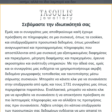
ασήμι, αλλά το ίδιο λαμπερό και δεν
«μαυρίζει». Για τα σκούρα μέρη των
κοσμημάτων εφαρμόζουμε μαύρη
επιροδίωση. Τέλος πολλά ασημένια
Σεβόμαστε την ιδιωτικότητά σας
κοσμήματα μας είναι επιχρυσωμένα με χρυσό
Εμείς και οι συνεργάτες μας αποθηκεύουμε και/ή έχουμε
14Κ, που φυσικά δε μαυρίζει.
πρόσβαση σε πληροφορίες σε μια συσκευή, όπως τα cookies,
και επεξεργαζόμαστε προσωπικά δεδομένα, όπως μοναδικοί
Το «μαύρισμα» στα ασημένια κοσμήματα.
αναγνωριστικοί και προσαρμοσμένες πληροφορίες που
Τα ασημένια κοσμήματα δεν επηρεάζονται
αποστέλλονται από μια συσκευή για εξατομικευμένες διαφημίσεις
σημαντικά από εξωτερικούς παράγοντες
και περιεχόμενο, μέτρηση διαφήμισης και περιεχομένου, έρευνα
ακροατηρίου και ανάπτυξη υπηρεσιών.
Με την άδειά σας, εμείς
παρά μόνο «μαυρίζουν» ανά διαστήματα -
και οι συνεργάτες μας ενδέχεται να χρησιμοποιήσουμε ακριβή
όταν δεν είναι επιροδιωμένα ή επίχρυσα -
δεδομένα γεωγραφικής τοποθεσίας και ταυτοποίησης μέσω
σχηματίζοντας λεκέδες, οι οποίοι σε αρχικό
σάρωσης συσκευών. Μπορείτε να κάνετε κλικ για να συναινέσετε
στάδιο απομακρύνονται πολύ εύκολα με ένα
στην επεξεργασία από εμάς και τους 1731 συνεργάτες μας όπως
μαλακό πανί και λίγο τρίψιμο. Αν τα ασημένια
περιγράφεται παραπάνω. Εναλλακτικά, μπορείτε να κάνετε κλικ
για να αρνηθείτε να συναινέσετε ή να αποκτήσετε πρόσβαση σε
κοσμήματά μας έχουν «μαυρίσει» πολύ,
πιο λεπτομερείς πληροφορίες και να αλλάξετε τις προτιμήσεις
χρησιμοποιούμε κάποιο καθαριστικό υγρό για
σας πριν συναινέσετε.
Λάβετε υπόψη ότι κάποια επεξεργασία
ασημένια αντικείμενα, από αυτά που
των προσωπικών σας δεδομένων ενδέχεται να μην απαιτεί τη