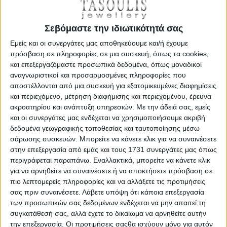
ΛΕΠΤΟΜΕΡΕΙΕΣ
Σεβόμαστε την ιδιωτικότητά σας
Εμείς και οι συνεργάτες μας αποθηκεύουμε και/ή έχουμε
πρόσβαση σε πληροφορίες σε μια συσκευή, όπως τα cookies,
ΕΚΠΤΩΣΗ
και επεξεργαζόμαστε προσωπικά δεδομένα, όπως μοναδικοί
αναγνωριστικοί και προσαρμοσμένες πληροφορίες που
αποστέλλονται από μια συσκευή για εξατομικευμένες διαφημίσεις
και περιεχόμενο, μέτρηση διαφήμισης και περιεχομένου, έρευνα
ακροατηρίου και ανάπτυξη υπηρεσιών.
Με την άδειά σας, εμείς
και οι συνεργάτες μας ενδέχεται να χρησιμοποιήσουμε ακριβή
δεδομένα γεωγραφικής τοποθεσίας και ταυτοποίησης μέσω
σάρωσης συσκευών. Μπορείτε να κάνετε κλικ για να συναινέσετε
στην επεξεργασία από εμάς και τους 1731 συνεργάτες μας όπως
Police Crossed Out, Men's Cross - Νecklace From Anthracite
περιγράφεται παραπάνω. Εναλλακτικά, μπορείτε να κάνετε κλικ
Metal, PEAGN2211302
για να αρνηθείτε να συναινέσετε ή να αποκτήσετε πρόσβαση σε
€ 72,00
€ 90,00
πιο λεπτομερείς πληροφορίες και να αλλάξετε τις προτιμήσεις
σας πριν συναινέσετε.
Λάβετε υπόψη ότι κάποια επεξεργασία
των προσωπικών σας δεδομένων ενδέχεται να μην απαιτεί τη
ΛΕΠΤΟΜΕΡΕΙΕΣ
συγκατάθεσή σας, αλλά έχετε το δικαίωμα να αρνηθείτε αυτήν
την επεξεργασία. Οι προτιμήσεις σαςθα ισχύουν μόνο για αυτόν