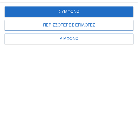
ΣΥΜΦΩΝΩ
...
1
2
3
5
Επόμενη »
ΠΕΡΙΣΣΟΤΕΡΕΣ ΕΠΙΛΟΓΕΣ
ΔΙΑΦΩΝΩ
Αρ. Γ.Ε.ΜΗ: 118516601000