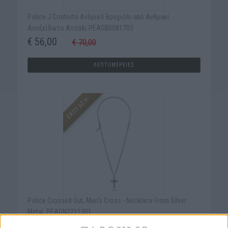
Police J Contorto Ανδρικό Βραχιόλι από Ανθρακί
Ανοξείδωτο Ατσάλι PEAGB0081703
€ 56,00
€ 70,00
ΛΕΠΤΟΜΕΡΕΙΕΣ
ΕΚΠΤΩΣΗ
Police Crossed Out, Men's Cross - Νecklace From Silver
Metal, PEAGN2211301
€ 64,00
€ 80,00