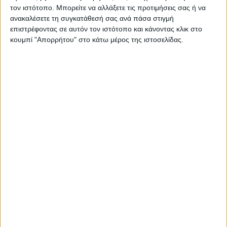
τον ιστότοπο. Μπορείτε να αλλάξετε τις προτιμήσεις σας ή να
ΕΚΠΤΩΣΗ
ανακαλέσετε τη συγκατάθεσή σας ανά πάσα στιγμή
επιστρέφοντας σε αυτόν τον ιστότοπο και κάνοντας κλικ στο
κουμπί "Απορρήτου" στο κάτω μέρος της ιστοσελίδας.
Police Vigor, Men's Cross - Νecklace From Black Stainless
Steel, PEAGN2120402
€ 80,00
€ 100,00
ΛΕΠΤΟΜΕΡΕΙΕΣ
ΕΚΠΤΩΣΗ