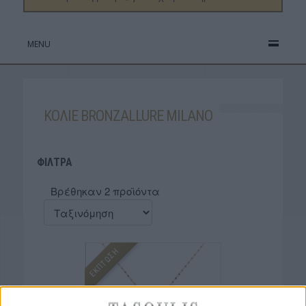
MENU
KΟΛΙΕ BRONZALLURE MILANO
ΦΙΛΤΡΑ
Βρέθηκαν 2 προϊόντα
ΕΚΠΤΩΣΗ