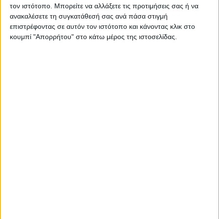
τον ιστότοπο. Μπορείτε να αλλάξετε τις προτιμήσεις σας ή να
Bronzallure Aurora, Κολιέ Ορειχάλκινο με ροζ χρύσωμα
ανακαλέσετε τη συγκατάθεσή σας ανά πάσα στιγμή
18Κ 06160-WSBZ01685.RM-12
επιστρέφοντας σε αυτόν τον ιστότοπο και κάνοντας κλικ στο
κουμπί "Απορρήτου" στο κάτω μέρος της ιστοσελίδας.
€ 128,00
€ 160,00
ΛΕΠΤΟΜΕΡΕΙΕΣ
Αρ. Γ.Ε.ΜΗ: 118516601000