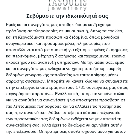
Σεβόμαστε την ιδιωτικότητά σας
Εμείς και οι συνεργάτες μας αποθηκεύουμε και/ή έχουμε
πρόσβαση σε πληροφορίες σε μια συσκευή, όπως τα cookies,
Bronzallure Κολιέ Ορειχάλκινο με ροζ χρύσωμα 18Κ 06130-
και επεξεργαζόμαστε προσωπικά δεδομένα, όπως μοναδικοί
WSBZ01384.WM
αναγνωριστικοί και προσαρμοσμένες πληροφορίες που
€ 104,00
€ 130,00
αποστέλλονται από μια συσκευή για εξατομικευμένες διαφημίσεις
και περιεχόμενο, μέτρηση διαφήμισης και περιεχομένου, έρευνα
ακροατηρίου και ανάπτυξη υπηρεσιών.
Με την άδειά σας, εμείς
ΛΕΠΤΟΜΕΡΕΙΕΣ
και οι συνεργάτες μας ενδέχεται να χρησιμοποιήσουμε ακριβή
δεδομένα γεωγραφικής τοποθεσίας και ταυτοποίησης μέσω
σάρωσης συσκευών. Μπορείτε να κάνετε κλικ για να συναινέσετε
ΕΚΠΤΩΣΗ
στην επεξεργασία από εμάς και τους 1731 συνεργάτες μας όπως
περιγράφεται παραπάνω. Εναλλακτικά, μπορείτε να κάνετε κλικ
για να αρνηθείτε να συναινέσετε ή να αποκτήσετε πρόσβαση σε
πιο λεπτομερείς πληροφορίες και να αλλάξετε τις προτιμήσεις
σας πριν συναινέσετε.
Λάβετε υπόψη ότι κάποια επεξεργασία
των προσωπικών σας δεδομένων ενδέχεται να μην απαιτεί τη
συγκατάθεσή σας, αλλά έχετε το δικαίωμα να αρνηθείτε αυτήν
την επεξεργασία. Οι προτιμήσεις σαςθα ισχύουν μόνο για αυτόν