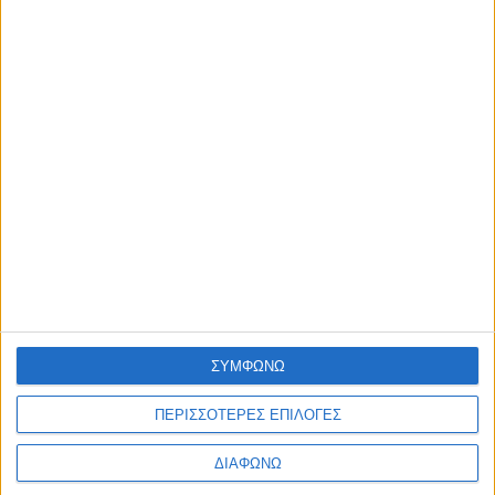
Η ΕΤΑΙΡΙΑ ΜΑΣ
ΠΟΙΟΙ ΕΙΜΑΣΤΕ
ΤΑ ΚΑΤΑΣΤΗΜΑΤΑ ΜΑΣ
ΚΑΡΙΕΡΑ
ΟΔΗΓΙΕΣ
ΦΡΟΝΤΙΔΑ ΚΟΣΜΗΜΑΤΩΝ
ΣΥΜΦΩΝΩ
ΔΙΑΜΑΝΤΙΑ
ΠΟΛΥΤΙΜΟΙ ΛΙΘΟΙ
ΠΕΡΙΣΣΟΤΕΡΕΣ ΕΠΙΛΟΓΕΣ
ΠΟΛΥΤΙΜΑ ΜΕΤΑΛΛΑ
ΔΙΑΦΩΝΩ
ΠΛΗΡΟΦΟΡΙΕΣ