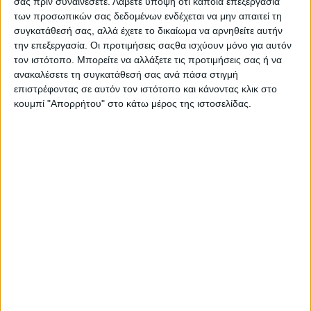
σας πριν συναινέσετε.
Λάβετε υπόψη ότι κάποια επεξεργασία
Κωδικός προϊόντος : 0230-NG-B0063
των προσωπικών σας δεδομένων ενδέχεται να μην απαιτεί τη
συγκατάθεσή σας, αλλά έχετε το δικαίωμα να αρνηθείτε αυτήν
Χειροπέδα από ανοξείδωτο ατσάλι, με το ζώδιο του
την επεξεργασία. Οι προτιμήσεις σαςθα ισχύουν μόνο για αυτόν
Κριού, σε χρυσό χρώμα από την εταιρεία Natalie Gersa.
τον ιστότοπο. Μπορείτε να αλλάξετε τις προτιμήσεις σας ή να
ανακαλέσετε τη συγκατάθεσή σας ανά πάσα στιγμή
Κατόπιν Παραγγελίας (Παράδοση σε 10 έως 30
επιστρέφοντας σε αυτόν τον ιστότοπο και κάνοντας κλικ στο
ημέρες)
κουμπί "Απορρήτου" στο κάτω μέρος της ιστοσελίδας.
€ 24,00
€ 30,00
-
+
ΠΡΟΣΘΗΚΗ ΣΤΟ ΚΑΛΑΘΙ