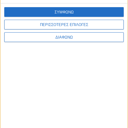
ΚΑΡΙΕΡΑ
ΣΥΜΦΩΝΩ
ΟΔΗΓΙΕΣ
ΦΡΟΝΤΙΔΑ ΚΟΣΜΗΜΑΤΩΝ
ΠΕΡΙΣΣΟΤΕΡΕΣ ΕΠΙΛΟΓΕΣ
ΔΙΑΜΑΝΤΙΑ
ΔΙΑΦΩΝΩ
ΠΟΛΥΤΙΜΟΙ ΛΙΘΟΙ
ΠΟΛΥΤΙΜΑ ΜΕΤΑΛΛΑ
ΠΛΗΡΟΦΟΡΙΕΣ
ΕΠΙΚΟΙΝΩΝΙΑ
ΑΠΟΣΤΟΛΕΣ
ΤΡΟΠΟΙ ΠΛΗΡΩΜΗΣ
ΕΠΙΣΤΡΟΦΕΣ - ΑΛΛΑΓΕΣ
ΟΡΟΙ ΧΡΗΣΗΣ
ΑΣΦΑΛΕΙΑ ΔΕΔΟΜΕΝΩΝ
copyright 2026 © tasoulis-jewellery.gr
email: info@tasoulis-jewellery.gr